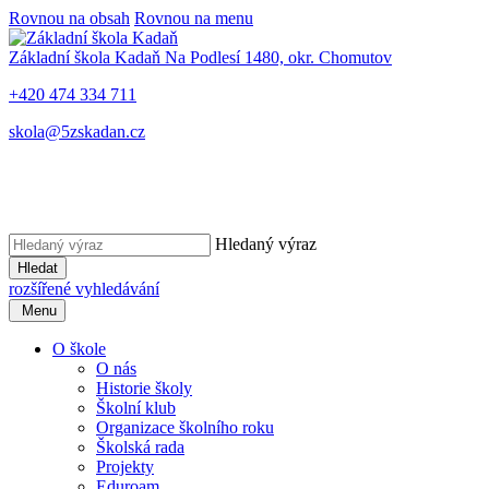
Rovnou na obsah
Rovnou na menu
Základní škola Kadaň
Na Podlesí 1480, okr. Chomutov
+420 474 334 711
skola@5zskadan.cz
Hledaný výraz
Hledat
rozšířené vyhledávání
Menu
O škole
O nás
Historie školy
Školní klub
Organizace školního roku
Školská rada
Projekty
Eduroam