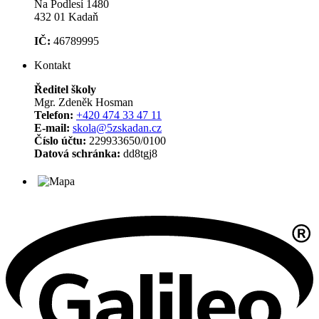
Na Podlesí 1480
432 01 Kadaň
IČ:
46789995
Kontakt
Ředitel školy
Mgr. Zdeněk Hosman
Telefon:
+420 474 33 47 11
E-mail:
skola@5zskadan.cz
Číslo účtu:
229933650/0100
Datová schránka:
dd8tgj8