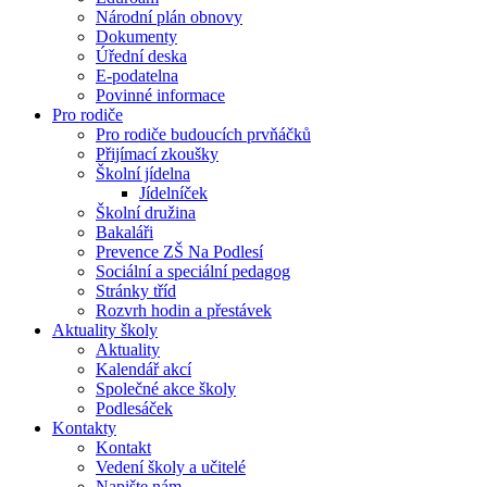
Národní plán obnovy
Dokumenty
Úřední deska
E-podatelna
Povinné informace
Pro rodiče
Pro rodiče budoucích prvňáčků
Přijímací zkoušky
Školní jídelna
Jídelníček
Školní družina
Bakaláři
Prevence ZŠ Na Podlesí
Sociální a speciální pedagog
Stránky tříd
Rozvrh hodin a přestávek
Aktuality školy
Aktuality
Kalendář akcí
Společné akce školy
Podlesáček
Kontakty
Kontakt
Vedení školy a učitelé
Napište nám