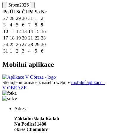
Srpen
2026
Po
Út
St
Čt
Pá
So
Ne
27
28
29
30
31
1
2
3
4
5
6
7
8
9
10
11
12
13
14
15
16
17
18
19
20
21
22
23
24
25
26
27
28
29
30
31
1
2
3
4
5
6
Mobilní aplikace
Sledujte informace z našeho webu v
mobilní aplikaci –
V OBRAZE.
Adresa
Základní škola Kadaň
Na Podlesí 1480
okres Chomutov