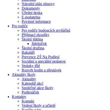
Národní plán obnovy
Dokumenty
Úřední deska
E-podatelna
Povinné informace
Pro rodiče
Pro rodiče budoucích prvňáčků
Přijímací zkoušky
Školní jídelna
Jídelníček
Školní družina
Bakaláři
Prevence ZŠ Na Podlesí
Sociální a speciální pedagog
Stránky tříd
Rozvrh hodin a přestávek
Aktuality školy
Aktuality
Kalendář akcí
Společné akce školy
Podlesáček
Kontakty
Kontakt
Vedení školy a učitelé
Napište nám