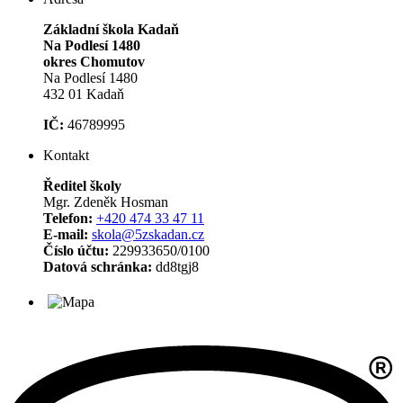
Základní škola Kadaň
Na Podlesí 1480
okres Chomutov
Na Podlesí 1480
432 01 Kadaň
IČ:
46789995
Kontakt
Ředitel školy
Mgr. Zdeněk Hosman
Telefon:
+420 474 33 47 11
E-mail:
skola@5zskadan.cz
Číslo účtu:
229933650/0100
Datová schránka:
dd8tgj8