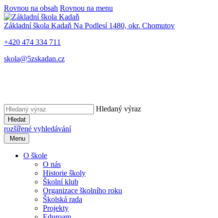
Rovnou na obsah
Rovnou na menu
Základní škola Kadaň
Na Podlesí 1480, okr. Chomutov
+420 474 334 711
skola@5zskadan.cz
Hledaný výraz
Hledat
rozšířené vyhledávání
Menu
O škole
O nás
Historie školy
Školní klub
Organizace školního roku
Školská rada
Projekty
Eduroam