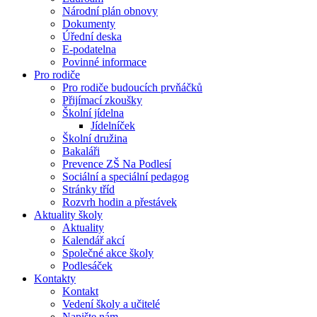
Národní plán obnovy
Dokumenty
Úřední deska
E-podatelna
Povinné informace
Pro rodiče
Pro rodiče budoucích prvňáčků
Přijímací zkoušky
Školní jídelna
Jídelníček
Školní družina
Bakaláři
Prevence ZŠ Na Podlesí
Sociální a speciální pedagog
Stránky tříd
Rozvrh hodin a přestávek
Aktuality školy
Aktuality
Kalendář akcí
Společné akce školy
Podlesáček
Kontakty
Kontakt
Vedení školy a učitelé
Napište nám