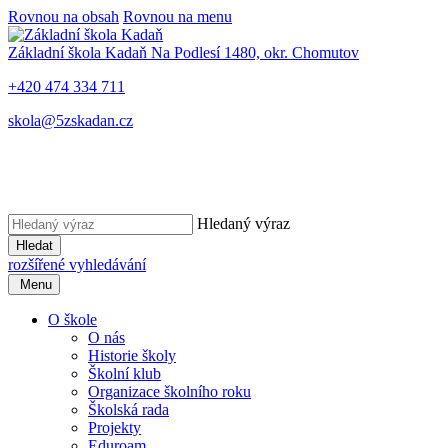
Rovnou na obsah
Rovnou na menu
Základní škola Kadaň
Na Podlesí 1480, okr. Chomutov
+420 474 334 711
skola@5zskadan.cz
Hledaný výraz
Hledat
rozšířené vyhledávání
Menu
O škole
O nás
Historie školy
Školní klub
Organizace školního roku
Školská rada
Projekty
Eduroam