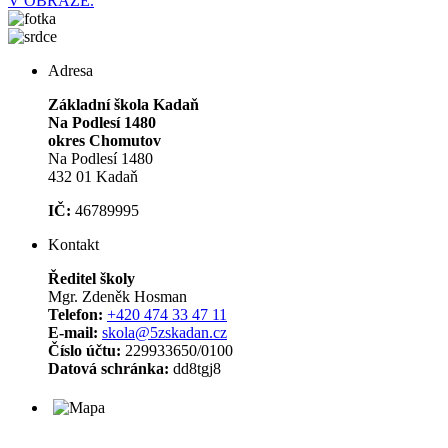
V OBRAZE.
Adresa
Základní škola Kadaň
Na Podlesí 1480
okres Chomutov
Na Podlesí 1480
432 01 Kadaň
IČ:
46789995
Kontakt
Ředitel školy
Mgr. Zdeněk Hosman
Telefon:
+420 474 33 47 11
E-mail:
skola@5zskadan.cz
Číslo účtu:
229933650/0100
Datová schránka:
dd8tgj8