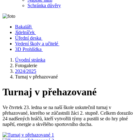
Schránka důvěry
Bakaláři
Jídelníček
Úřední deska
Vedení školy a učitelé
3D Prohlídka
Úvodní stránka
Fotogalerie
2024/2025
Turnaj v přehazované
Turnaj v přehazované
Ve čtvrtek 23. ledna se na naší škole uskutečnil turnaj v
přehazované, kterého se zúčastnili žáci 2. stupně. Celkem dorazilo
24 nadšených hráčů, kteří vytvořili týmy a pustili se do hry plné
napětí, energie a skvělého sportovního ducha.