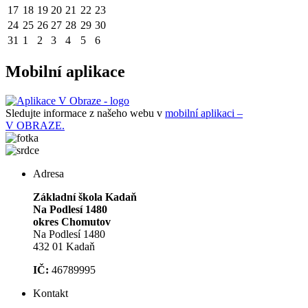
17
18
19
20
21
22
23
24
25
26
27
28
29
30
31
1
2
3
4
5
6
Mobilní aplikace
Sledujte informace z našeho webu v
mobilní aplikaci –
V OBRAZE.
Adresa
Základní škola Kadaň
Na Podlesí 1480
okres Chomutov
Na Podlesí 1480
432 01 Kadaň
IČ:
46789995
Kontakt