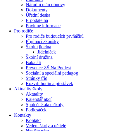
Národní plán obnovy
Dokumenty
Úřední deska
E-podatelna
Povinné informace
Pro rodiče
Pro rodiče budoucích prvňáčků
Přijímací zkoušky
Školní jídelna
Jídelníček
Školní družina
Bakaláři
Prevence ZŠ Na Podlesí
Sociální a speciální pedagog
Stránky tříd
Rozvrh hodin a přestávek
Aktuality školy
Aktuality
Kalendář akcí
Společné akce školy
Podlesáček
Kontakty
Kontakt
Vedení školy a učitelé
Napište nám