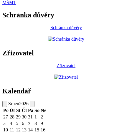
MŠMT
Schránka důvěry
Schránka důvěry
Zřizovatel
Zřizovatel
Kalendář
Srpen
2026
Po
Út
St
Čt
Pá
So
Ne
27
28
29
30
31
1
2
3
4
5
6
7
8
9
10
11
12
13
14
15
16