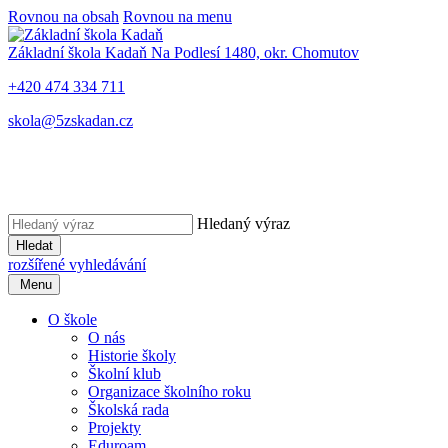
Rovnou na obsah
Rovnou na menu
Základní škola Kadaň
Na Podlesí 1480, okr. Chomutov
+420 474 334 711
skola@5zskadan.cz
Hledaný výraz
Hledat
rozšířené vyhledávání
Menu
O škole
O nás
Historie školy
Školní klub
Organizace školního roku
Školská rada
Projekty
Eduroam