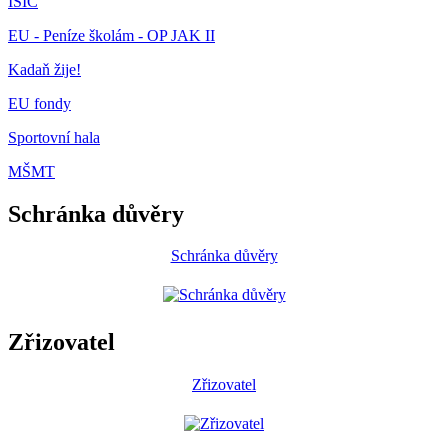
ISIC
EU - Peníze školám - OP JAK II
Kadaň žije!
EU fondy
Sportovní hala
MŠMT
Schránka důvěry
Schránka důvěry
Zřizovatel
Zřizovatel