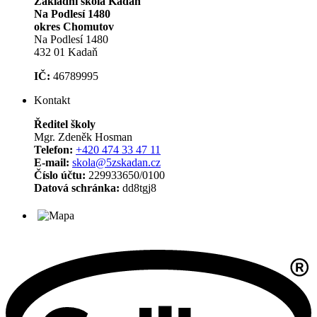
Základní škola Kadaň
Na Podlesí 1480
okres Chomutov
Na Podlesí 1480
432 01 Kadaň
IČ:
46789995
Kontakt
Ředitel školy
Mgr. Zdeněk Hosman
Telefon:
+420 474 33 47 11
E-mail:
skola@5zskadan.cz
Číslo účtu:
229933650/0100
Datová schránka:
dd8tgj8