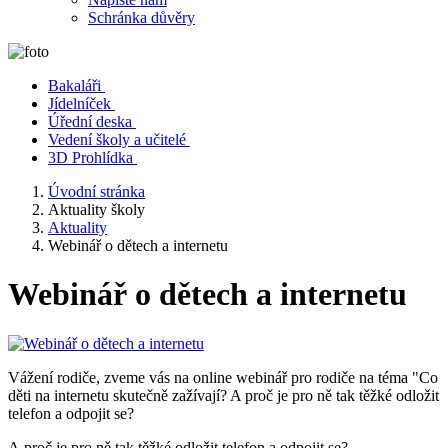
Schránka důvěry
Bakaláři
Jídelníček
Úřední deska
Vedení školy a učitelé
3D Prohlídka
Úvodní stránka
Aktuality školy
Aktuality
Webinář o dětech a internetu
Webinář o dětech a internetu
Vážení rodiče, zveme vás na online webinář pro rodiče na téma "Co
děti na internetu skutečně zažívají? A proč je pro ně tak těžké odložit
telefon a odpojit se?
A proč je pro ně tak těžké odložit telefon a odpojit se?