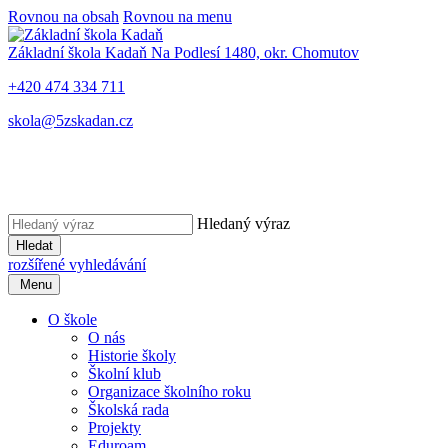
Rovnou na obsah
Rovnou na menu
Základní škola Kadaň
Na Podlesí 1480, okr. Chomutov
+420 474 334 711
skola@5zskadan.cz
Hledaný výraz
Hledat
rozšířené vyhledávání
Menu
O škole
O nás
Historie školy
Školní klub
Organizace školního roku
Školská rada
Projekty
Eduroam