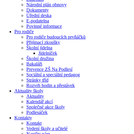
Národní plán obnovy
Dokumenty
Úřední deska
E-podatelna
Povinné informace
Pro rodiče
Pro rodiče budoucích prvňáčků
Přijímací zkoušky
Školní jídelna
Jídelníček
Školní družina
Bakaláři
Prevence ZŠ Na Podlesí
Sociální a speciální pedagog
Stránky tříd
Rozvrh hodin a přestávek
Aktuality školy
Aktuality
Kalendář akcí
Společné akce školy
Podlesáček
Kontakty
Kontakt
Vedení školy a učitelé
Napište nám