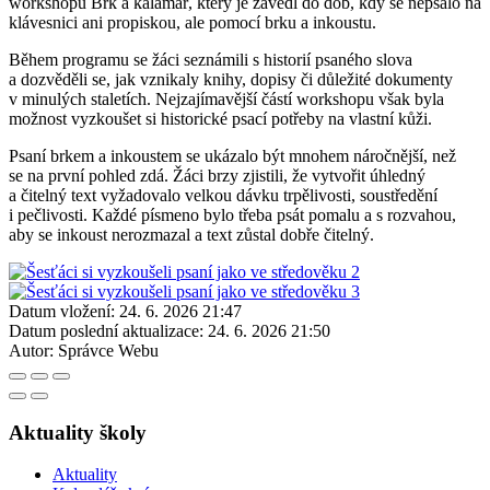
workshopu Brk a kalamář, který je zavedl do dob, kdy se nepsalo na
klávesnici ani propiskou, ale pomocí brku a inkoustu.
Během programu se žáci seznámili s historií psaného slova
a dozvěděli se, jak vznikaly knihy, dopisy či důležité dokumenty
v minulých staletích. Nejzajímavější částí workshopu však byla
možnost vyzkoušet si historické psací potřeby na vlastní kůži.
Psaní brkem a inkoustem se ukázalo být mnohem náročnější, než
se na první pohled zdá. Žáci brzy zjistili, že vytvořit úhledný
a čitelný text vyžadovalo velkou dávku trpělivosti, soustředění
i pečlivosti. Každé písmeno bylo třeba psát pomalu a s rozvahou,
aby se inkoust nerozmazal a text zůstal dobře čitelný.
Datum vložení:
24. 6. 2026 21:47
Datum poslední aktualizace:
24. 6. 2026 21:50
Autor:
Správce Webu
Aktuality školy
Aktuality