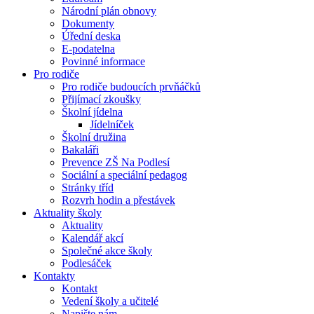
Národní plán obnovy
Dokumenty
Úřední deska
E-podatelna
Povinné informace
Pro rodiče
Pro rodiče budoucích prvňáčků
Přijímací zkoušky
Školní jídelna
Jídelníček
Školní družina
Bakaláři
Prevence ZŠ Na Podlesí
Sociální a speciální pedagog
Stránky tříd
Rozvrh hodin a přestávek
Aktuality školy
Aktuality
Kalendář akcí
Společné akce školy
Podlesáček
Kontakty
Kontakt
Vedení školy a učitelé
Napište nám