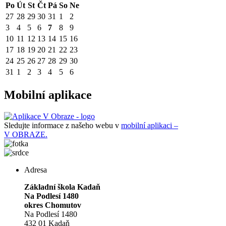
Po
Út
St
Čt
Pá
So
Ne
27
28
29
30
31
1
2
3
4
5
6
7
8
9
10
11
12
13
14
15
16
17
18
19
20
21
22
23
24
25
26
27
28
29
30
31
1
2
3
4
5
6
Mobilní aplikace
Sledujte informace z našeho webu v
mobilní aplikaci –
V OBRAZE.
Adresa
Základní škola Kadaň
Na Podlesí 1480
okres Chomutov
Na Podlesí 1480
432 01 Kadaň