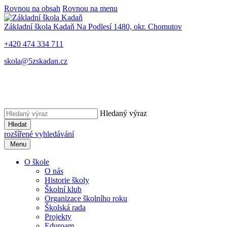
Rovnou na obsah
Rovnou na menu
Základní škola Kadaň
Na Podlesí 1480, okr. Chomutov
+420 474 334 711
skola@5zskadan.cz
Hledaný výraz
Hledat
rozšířené vyhledávání
Menu
O škole
O nás
Historie školy
Školní klub
Organizace školního roku
Školská rada
Projekty
Eduroam