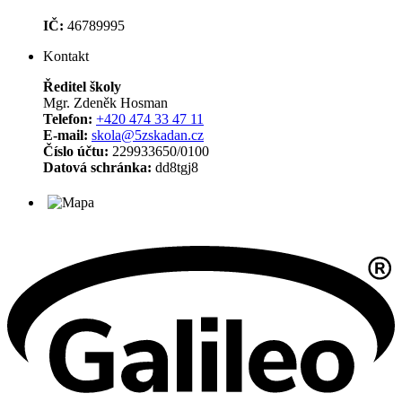
IČ:
46789995
Kontakt
Ředitel školy
Mgr. Zdeněk Hosman
Telefon:
+420 474 33 47 11
E-mail:
skola@5zskadan.cz
Číslo účtu:
229933650/0100
Datová schránka:
dd8tgj8