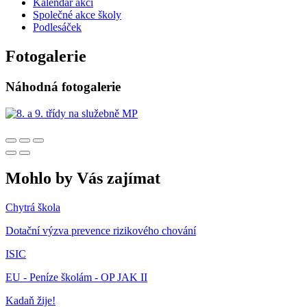
Kalendář akcí
Společné akce školy
Podlesáček
Fotogalerie
Náhodná fotogalerie
Mohlo by Vás zajímat
Chytrá škola
Dotační výzva prevence rizikového chování
ISIC
EU - Peníze školám - OP JAK II
Kadaň žije!