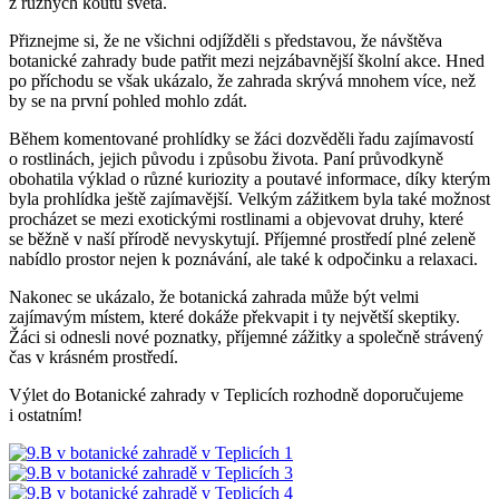
z různých koutů světa.
Přiznejme si, že ne všichni odjížděli s představou, že návštěva
botanické zahrady bude patřit mezi nejzábavnější školní akce. Hned
po příchodu se však ukázalo, že zahrada skrývá mnohem více, než
by se na první pohled mohlo zdát.
Během komentované prohlídky se žáci dozvěděli řadu zajímavostí
o rostlinách, jejich původu i způsobu života. Paní průvodkyně
obohatila výklad o různé kuriozity a poutavé informace, díky kterým
byla prohlídka ještě zajímavější. Velkým zážitkem byla také možnost
procházet se mezi exotickými rostlinami a objevovat druhy, které
se běžně v naší přírodě nevyskytují. Příjemné prostředí plné zeleně
nabídlo prostor nejen k poznávání, ale také k odpočinku a relaxaci.
Nakonec se ukázalo, že botanická zahrada může být velmi
zajímavým místem, které dokáže překvapit i ty největší skeptiky.
Žáci si odnesli nové poznatky, příjemné zážitky a společně strávený
čas v krásném prostředí.
Výlet do Botanické zahrady v Teplicích rozhodně doporučujeme
i ostatním!