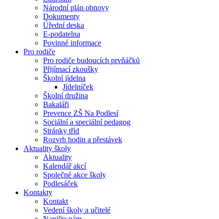
Národní plán obnovy
Dokumenty
Úřední deska
E-podatelna
Povinné informace
Pro rodiče
Pro rodiče budoucích prvňáčků
Přijímací zkoušky
Školní jídelna
Jídelníček
Školní družina
Bakaláři
Prevence ZŠ Na Podlesí
Sociální a speciální pedagog
Stránky tříd
Rozvrh hodin a přestávek
Aktuality školy
Aktuality
Kalendář akcí
Společné akce školy
Podlesáček
Kontakty
Kontakt
Vedení školy a učitelé
Napište nám