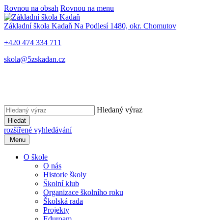
Rovnou na obsah
Rovnou na menu
Základní škola Kadaň
Na Podlesí 1480, okr. Chomutov
+420 474 334 711
skola@5zskadan.cz
Hledaný výraz
Hledat
rozšířené vyhledávání
Menu
O škole
O nás
Historie školy
Školní klub
Organizace školního roku
Školská rada
Projekty
Eduroam