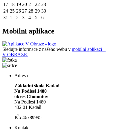
17
18
19
20
21
22
23
24
25
26
27
28
29
30
31
1
2
3
4
5
6
Mobilní aplikace
Sledujte informace z našeho webu v
mobilní aplikaci –
V OBRAZE.
Adresa
Základní škola Kadaň
Na Podlesí 1480
okres Chomutov
Na Podlesí 1480
432 01 Kadaň
IČ:
46789995
Kontakt