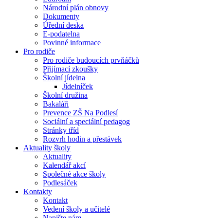
Národní plán obnovy
Dokumenty
Úřední deska
E-podatelna
Povinné informace
Pro rodiče
Pro rodiče budoucích prvňáčků
Přijímací zkoušky
Školní jídelna
Jídelníček
Školní družina
Bakaláři
Prevence ZŠ Na Podlesí
Sociální a speciální pedagog
Stránky tříd
Rozvrh hodin a přestávek
Aktuality školy
Aktuality
Kalendář akcí
Společné akce školy
Podlesáček
Kontakty
Kontakt
Vedení školy a učitelé
Napište nám