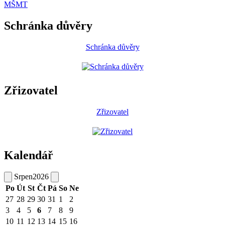
MŠMT
Schránka důvěry
Schránka důvěry
Zřizovatel
Zřizovatel
Kalendář
Srpen
2026
Po
Út
St
Čt
Pá
So
Ne
27
28
29
30
31
1
2
3
4
5
6
7
8
9
10
11
12
13
14
15
16