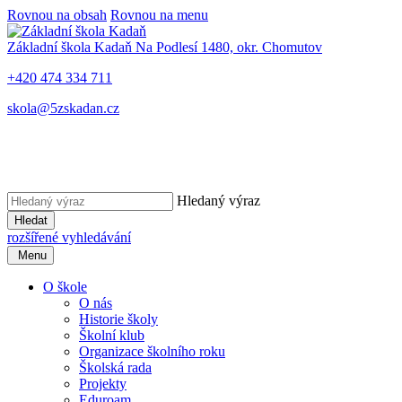
Rovnou na obsah
Rovnou na menu
Základní škola Kadaň
Na Podlesí 1480, okr. Chomutov
+420 474 334 711
skola@5zskadan.cz
Hledaný výraz
Hledat
rozšířené vyhledávání
Menu
O škole
O nás
Historie školy
Školní klub
Organizace školního roku
Školská rada
Projekty
Eduroam