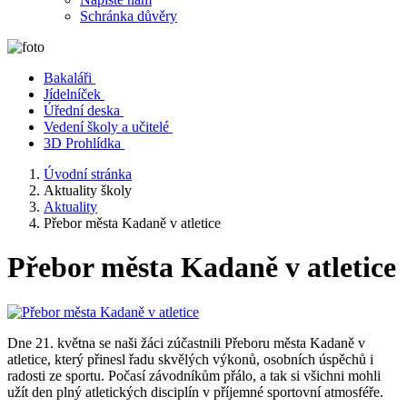
Schránka důvěry
Bakaláři
Jídelníček
Úřední deska
Vedení školy a učitelé
3D Prohlídka
Úvodní stránka
Aktuality školy
Aktuality
Přebor města Kadaně v atletice
Přebor města Kadaně v atletice
Dne 21. května se naši žáci zúčastnili Přeboru města Kadaně v
atletice, který přinesl řadu skvělých výkonů, osobních úspěchů i
radosti ze sportu. Počasí závodníkům přálo, a tak si všichni mohli
užít den plný atletických disciplín v příjemné sportovní atmosféře.