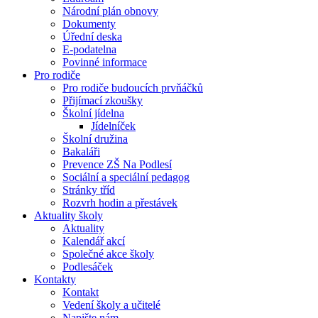
Národní plán obnovy
Dokumenty
Úřední deska
E-podatelna
Povinné informace
Pro rodiče
Pro rodiče budoucích prvňáčků
Přijímací zkoušky
Školní jídelna
Jídelníček
Školní družina
Bakaláři
Prevence ZŠ Na Podlesí
Sociální a speciální pedagog
Stránky tříd
Rozvrh hodin a přestávek
Aktuality školy
Aktuality
Kalendář akcí
Společné akce školy
Podlesáček
Kontakty
Kontakt
Vedení školy a učitelé
Napište nám