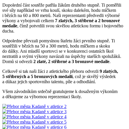
Dopolední část soutěže patřila žákům druhého stupně. Ti poměřili
své síly například ve vrhu koulí, skoku dalekém, hodu míčkem
i bězích na 60 a 800 metrů. Naši reprezentanti předvedli výborné
výkony a vybojovali celkem
7 zlatých, 3 stříbrné a 2 bronzové
medaile
, čímž potvrdili svou skvělou atletickou formu i bojovného
ducha.
Odpoledne převzali pomyslnou štafetu žáci prvního stupně. Ti
soutěžili v bězích na 50 a 300 metrů, hodu míčkem a skoku
do dálky. Ani mladší sportovci se v konkurenci ostatních škol
neztratili a svými výkony navázali na úspěchy starších spolužáků.
Domů si odvezli
2 zlaté, 2 stříbrné a 3 bronzové medaile
.
Celkově si tak naši žáci z atletického přeboru odvezli
9 zlatých,
5 stříbrných a 5 bronzových medailí
, což je skvělý výsledek
a důkaz jejich sportovního talentu, píle a odhodlání.
Všem závodníkům srdečně gratulujeme k dosaženým výkonům
a děkujeme za výbornou reprezentaci školy.