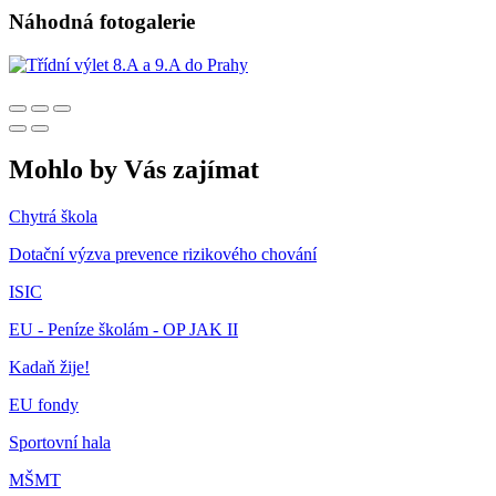
Náhodná fotogalerie
Mohlo by Vás zajímat
Chytrá škola
Dotační výzva prevence rizikového chování
ISIC
EU - Peníze školám - OP JAK II
Kadaň žije!
EU fondy
Sportovní hala
MŠMT