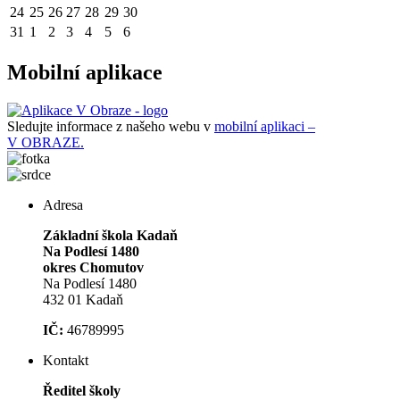
24
25
26
27
28
29
30
31
1
2
3
4
5
6
Mobilní aplikace
Sledujte informace z našeho webu v
mobilní aplikaci –
V OBRAZE.
Adresa
Základní škola Kadaň
Na Podlesí 1480
okres Chomutov
Na Podlesí 1480
432 01 Kadaň
IČ:
46789995
Kontakt
Ředitel školy